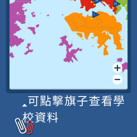
18
16
1
可點撃旗子查看學
校資料