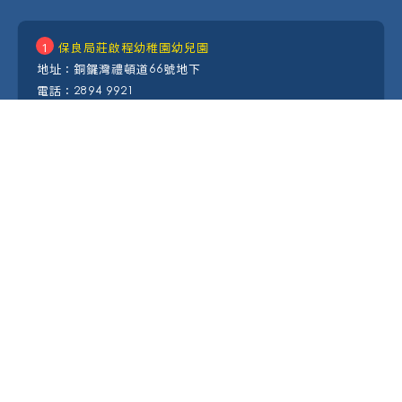
1
保良局莊啟程幼稚園幼兒園
地址 : 銅鑼灣禮頓道66號地下
電話 : 2894 9921
傳真 : 2504 3466
校長 : 盧巧藍
電郵 :
plkvcktkg@poleungkuk.org.hk
網址 :
www.plkkgs.edu.hk/plkvcktkg
2
保良局吳多泰幼稚園
地址 : 沙田穗禾苑商場38G