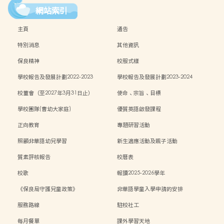
網站索引
主頁
通告
特別消息
其他資訊
保良精神
校服式樣
學校報告及發展計劃2022-2023
學校報告及發展計劃2023-2024
校董會（至2027年3月31日止）
使命、宗旨、目標
學校團隊(曹幼大家庭)
優質英語啟發課程
正向教育
專題研習活動
照顧非華語幼兒學習
新生適應活動及親子活動
質素評核報告
校曆表
校歌
報讀2025-2026學年
《保良局守護兒童政策》
非華語學童入學申請的安排
服務路線
駐校社工
每月餐單
課外學習天地