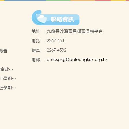
聯絡資訊
地址
:
九龍長沙灣富昌邨富潤樓平台
電話
:
2267 4531
傳真
:
2267 4532
校報告
電郵
:
plklcspkg@poleungkuk.org.hk
兒童政策
年度上學期學
目表
年度上學期學
目表