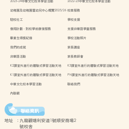
2023-24中華文化校本學習活動
2022-23中華文化校本學習活動
幼稚園及幼稚園暨幼兒中心概覽2025/26
校車服務
學年
駐校社工
學校支援
傲翔計劃 - 到校學前康復服務
支援非華語學童服務
畢業生得獎紀錄
學校活動照片
我們的成就
家長講座
非華語活動
家長教師會
K2課室外進行的體驗式學習活動天地
K3課室外進行的體驗式學習活動天地
K1課室外進行的體驗式學習活動天地
PN課室外進行的體驗式學習活動天地
中華文化校本學習活動
聯絡我們
內聯網
聯絡資訊
地址
:
九龍觀塘利安道1號順安商場2
號校舍