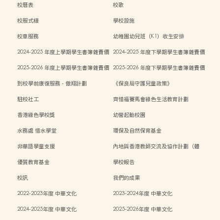
校曆表
校歌
校服式樣
學校設施
校車服務
幼稚園幼兒班（K1）收生安排
2024-2025 年度上學期學生書簿雜費價
2024-2025 年度下學期學生書簿雜費價
目表
目表
2025-2026 年度上學期學生書簿雜費價
2025-2026 年度下學期學生書簿雜費價
目表
目表
到校學前康復服務 - 傲翔計劃
《保良局守護兒童政策》
駐校社工
齊惜福賽馬會綠色生活教育計劃
香港綠色學校獎
幼營起動校園
水務處 惜水學堂
環保及自然保育基金
非華語學童支援
內地與香港教師交流及協作計劃（體
能）
優質教育基金
學校報告
校訊
我們的成果
2022-2023年度 中華文化
2023-2024年度 中華文化
2024-2025年度 中華文化
2025-2026年度 中華文化