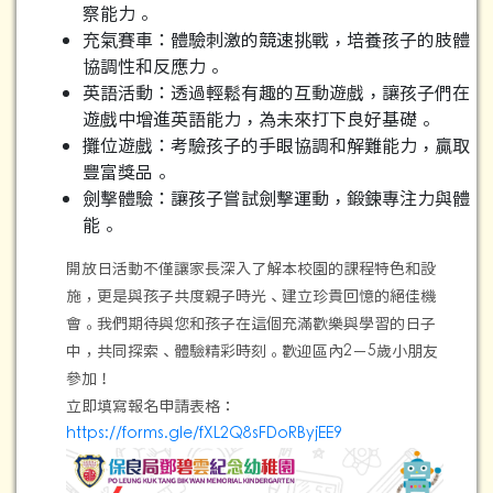
察能力。
充氣賽車：體驗刺激的競速挑戰，培養孩子的肢體
協調性和反應力。
英語活動：透過輕鬆有趣的互動遊戲，讓孩子們在
遊戲中增進英語能力，為未來打下良好基礎。
攤位遊戲：考驗孩子的手眼協調和解難能力，贏取
豐富獎品。
劍擊體驗：讓孩子嘗試劍擊運動，鍛鍊專注力與體
能。
開放日活動不僅讓家長深入了解本校園的課程特色和設
施，更是與孩子共度親子時光、建立珍貴回憶的絕佳機
會。我們期待與您和孩子在這個充滿歡樂與學習的日子
中，共同探索、體驗精彩時刻。歡迎區內2－5歲小朋友
參加！
立即填寫報名申請表格：
https://forms.gle/fXL2Q8sFDoRByjEE9