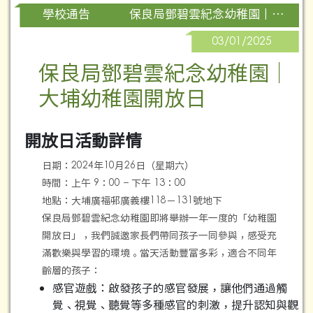
保良局鄧碧雲紀念幼稚園 | 大埔幼稚園開放日
學校通告
03/01/2025
保良局鄧碧雲紀念幼稚園｜
大埔幼稚園開放日
開放日活動詳情
日期：2024年10月26日（星期六）
時間：上午 9：00 − 下午 13：00
地點：大埔廣福邨廣義樓118－131號地下
保良局鄧碧雲紀念幼稚園即將舉辦一年一度的「幼稚園
開放日」，我們誠邀家長們帶同孩子一同參與，感受充
滿歡樂與學習的環境。當天活動豐富多彩，適合不同年
齡層的孩子：
感官遊戲：啟發孩子的感官發展，讓他們通過觸
覺、視覺、聽覺等多種感官的刺激，提升認知與觀