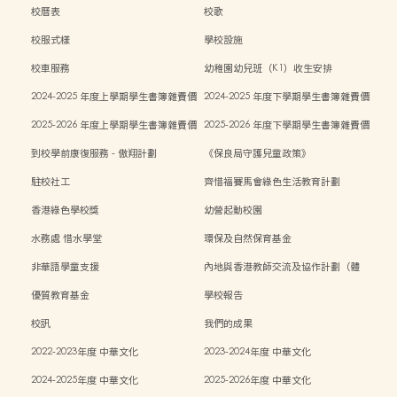
校曆表
校歌
校服式樣
學校設施
校車服務
幼稚園幼兒班（K1）收生安排
2024-2025 年度上學期學生書簿雜費價
2024-2025 年度下學期學生書簿雜費價
目表
目表
2025-2026 年度上學期學生書簿雜費價
2025-2026 年度下學期學生書簿雜費價
目表
目表
到校學前康復服務 - 傲翔計劃
《保良局守護兒童政策》
駐校社工
齊惜福賽馬會綠色生活教育計劃
香港綠色學校獎
幼營起動校園
水務處 惜水學堂
環保及自然保育基金
非華語學童支援
內地與香港教師交流及協作計劃（體
能）
優質教育基金
學校報告
校訊
我們的成果
2022-2023年度 中華文化
2023-2024年度 中華文化
2024-2025年度 中華文化
2025-2026年度 中華文化