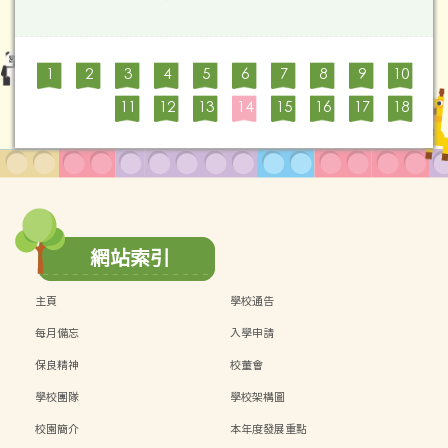
1
2
3
4
5
6
7
8
9
10
11
12
13
14
15
16
17
18
網站索引
主頁
學校通告
每月備忘
入學申請
保良精神
校董會
學校團隊
學校架構圖
校園簡介
本年度發展重點