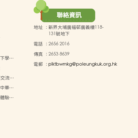
聯絡資訊
地址
:
新界大埔廣福邨廣義樓118-
131號地下
點
電話
:
2656 2016
傳真
:
2653 8639
年度下學期
電郵
:
plktbwmkg@poleungkuk.org.hk
價目表
獎
師交流及
能）
度 中華文
度 體驗式