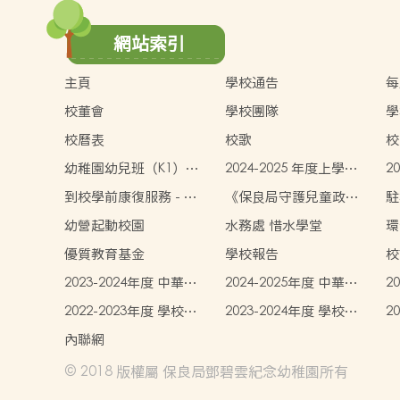
網站索引
主頁
學校通告
每
校董會
學校團隊
學
校曆表
校歌
校
幼稚園幼兒班（K1）收
2024-2025 年度上學期
2
生安排
學生書簿雜費價目表
學
到校學前康復服務 - 傲
《保良局守護兒童政
駐
翔計劃
策》
幼營起動校園
水務處 惜水學堂
環
優質教育基金
學校報告
校
2023-2024年度 中華文
2024-2025年度 中華文
2
化
化
化
2022-2023年度 學校活
2023-2024年度 學校活
2
動
動
動
內聯網
© 2018 版權屬 保良局鄧碧雲紀念幼稚園所有