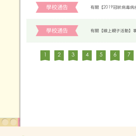
學校通告
有關【2019冠狀病毒
學校通告
有關【線上親子活動】
1
2
3
4
5
6
7