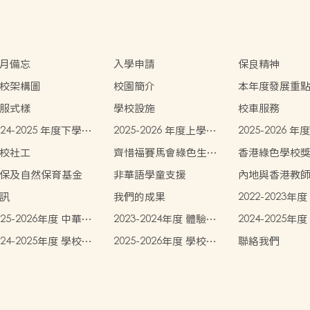
月備忘
入學申請
保良精神
校架構圖
校園簡介
本年度發展重
服式樣
學校設施
校車服務
024-2025 年度下學期
2025-2026 年度上學期
2025-2026 
生書簿雜費價目表
學生書簿雜費價目表
學生書簿雜費
校社工
齊惜福賽馬會綠色生活
香港綠色學校
教育計劃
保及自然保育基金
非華語學童支援
內地與香港教
協作計劃（體
訊
我們的成果
2022-2023年
化
025-2026年度 中華文
2023-2024年度 體驗式
2024-2025年
學習
學習
024-2025年度 學校活
2025-2026年度 學校活
聯絡我們
動