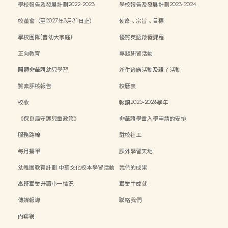
學校報告及發展計劃2022-2023
學校報告及發展計劃2023-2024
校董會（至2027年3月31日止）
使命、宗旨、目標
學校團隊(曹幼大家庭)
優質英語啟發課程
正向教育
專題研習活動
照顧非華語幼兒學習
新生適應活動及親子活動
質素評核報告
校曆表
校歌
報讀2025-2026學年
《保良局守護兒童政策》
非華語學童入學申請的安排
服務路線
駐校社工
每月餐單
課外學習天地
幼稚園教育計劃 中華文化校本學習活動
我們的成果
高班畢業升讀小一情況
畢業生成就
傳媒報導
聯絡我們
內聯網