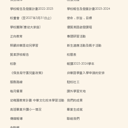
學校報告及發展計劃2022-2023
學校報告及發展計劃2023-2024
校董會（至2027年3月31日止）
使命、宗旨、目標
學校團隊(曹幼大家庭)
優質英語啟發課程
正向教育
專題研習活動
照顧非華語幼兒學習
新生適應活動及親子活動
質素評核報告
校曆表
校歌
報讀2025-2026學年
《保良局守護兒童政策》
非華語學童入學申請的安排
服務路線
駐校社工
每月餐單
課外學習天地
幼稚園教育計劃 中華文化校本學習活動
我們的成果
高班畢業升讀小一情況
畢業生成就
傳媒報導
聯絡我們
內聯網