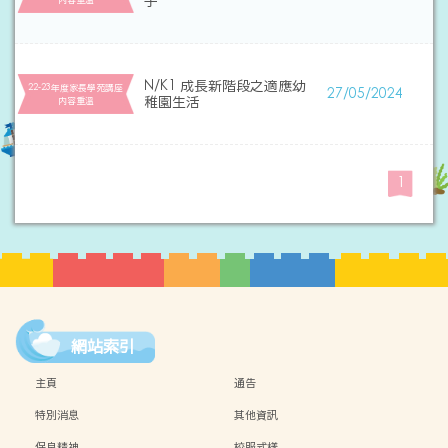
子
N/K1 成長新階段之適應幼
22-23年度家長學苑講座
27/05/2024
稚園生活
内容重溫
1
網站索引
主頁
通告
特別消息
其他資訊
保良精神
校服式樣