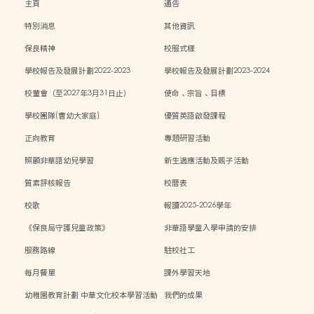
主頁
通告
特別消息
其他資訊
保良精神
校服式樣
學校報告及發展計劃2022-2023
學校報告及發展計劃2023-2024
校董會（至2027年3月31日止）
使命、宗旨、目標
學校團隊(曹幼大家庭)
優質英語啟發課程
正向教育
專題研習活動
照顧非華語幼兒學習
新生適應活動及親子活動
質素評核報告
校曆表
校歌
報讀2025-2026學年
《保良局守護兒童政策》
非華語學童入學申請的安排
服務路線
駐校社工
每月餐單
課外學習天地
幼稚園教育計劃 中華文化校本學習活動
我們的成果