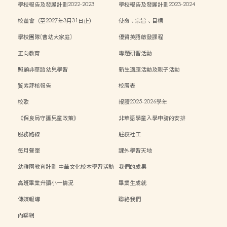
學校報告及發展計劃2022-2023
學校報告及發展計劃2023-2024
校董會（至2027年3月31日止）
使命、宗旨、目標
學校團隊(曹幼大家庭)
優質英語啟發課程
正向教育
專題研習活動
照顧非華語幼兒學習
新生適應活動及親子活動
質素評核報告
校曆表
校歌
報讀2025-2026學年
《保良局守護兒童政策》
非華語學童入學申請的安排
服務路線
駐校社工
每月餐單
課外學習天地
幼稚園教育計劃 中華文化校本學習活動
我們的成果
高班畢業升讀小一情況
畢業生成就
傳媒報導
聯絡我們
內聯網