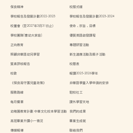
保良精神
校服式樣
學校報告及發展計劃2022-2023
學校報告及發展計劃2023-2024
校董會（至2027年3月31日止）
使命、宗旨、目標
學校團隊(曹幼大家庭)
優質英語啟發課程
正向教育
專題研習活動
照顧非華語幼兒學習
新生適應活動及親子活動
質素評核報告
校曆表
校歌
報讀2025-2026學年
《保良局守護兒童政策》
非華語學童入學申請的安排
服務路線
駐校社工
每月餐單
課外學習天地
幼稚園教育計劃 中華文化校本學習活動
我們的成果
高班畢業升讀小一情況
畢業生成就
傳媒報導
聯絡我們