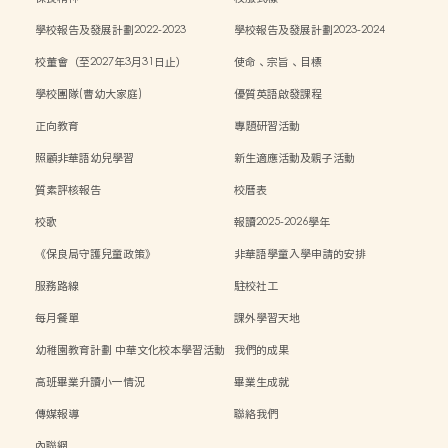
學校報告及發展計劃2022-2023
學校報告及發展計劃2023-2024
校董會（至2027年3月31日止）
使命、宗旨、目標
學校團隊(曹幼大家庭)
優質英語啟發課程
正向教育
專題研習活動
照顧非華語幼兒學習
新生適應活動及親子活動
質素評核報告
校曆表
校歌
報讀2025-2026學年
《保良局守護兒童政策》
非華語學童入學申請的安排
服務路線
駐校社工
每月餐單
課外學習天地
幼稚園教育計劃 中華文化校本學習活動
我們的成果
高班畢業升讀小一情況
畢業生成就
傳媒報導
聯絡我們
內聯網