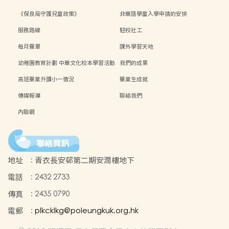
《保良局守護兒童政策》
非華語學童入學申請的安排
服務路線
駐校社工
每月餐單
課外學習天地
幼稚園教育計劃 中華文化校本學習活動
我們的成果
高班畢業升讀小一情況
畢業生成就
傳媒報導
聯絡我們
內聯網
聯絡資訊
地址
:
青衣長安邨第二期安潤樓地下
電話
:
2432 2733
傳真
:
2435 0790
電郵
:
plkcklkg@poleungkuk.org.hk