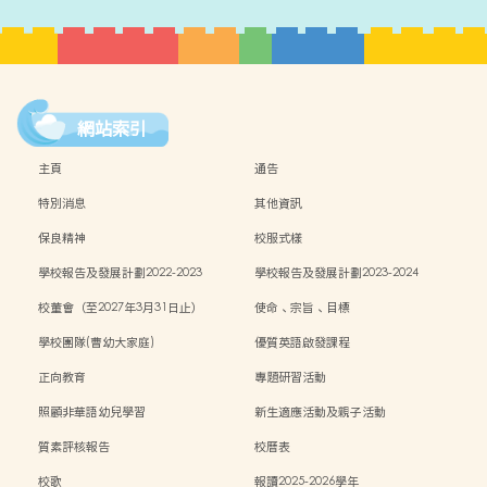
網站索引
主頁
通告
特別消息
其他資訊
保良精神
校服式樣
學校報告及發展計劃2022-2023
學校報告及發展計劃2023-2024
校董會（至2027年3月31日止）
使命、宗旨、目標
學校團隊(曹幼大家庭)
優質英語啟發課程
正向教育
專題研習活動
照顧非華語幼兒學習
新生適應活動及親子活動
質素評核報告
校曆表
校歌
報讀2025-2026學年