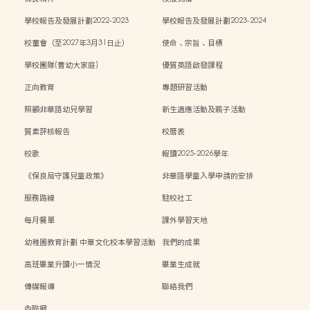
學校報告及發展計劃2022-2023
學校報告及發展計劃2023-2024
校董會（至2027年3月31日止）
使命、宗旨、目標
學校團隊(曹幼大家庭)
優質英語啟發課程
正向教育
專題研習活動
照顧非華語幼兒學習
新生適應活動及親子活動
質素評核報告
校曆表
校歌
報讀2025-2026學年
《保良局守護兒童政策》
非華語學童入學申請的安排
服務路線
駐校社工
每月餐單
課外學習天地
幼稚園教育計劃 中華文化校本學習活動
我們的成果
高班畢業升讀小一情況
畢業生成就
傳媒報導
聯絡我們
內聯網