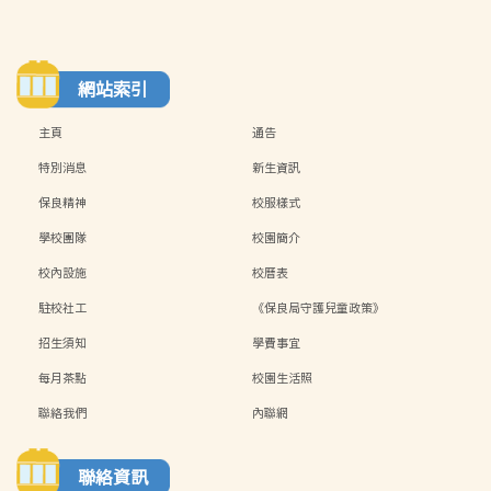
網站索引
主頁
通告
特別消息
新生資訊
保良精神
校服樣式
學校團隊
校園簡介
校內設施
校曆表
駐校社工
《保良局守護兒童政策》
招生須知
學費事宜
每月茶點
校園生活照
聯絡我們
內聯網
聯絡資訊