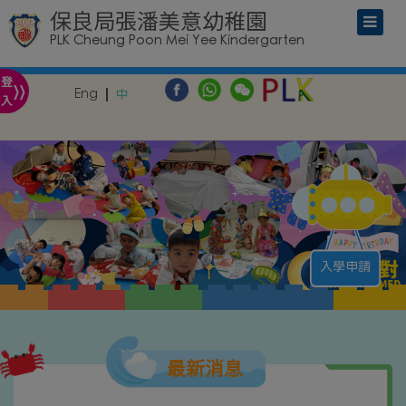
保良局張潘美意幼稚園
PLK Cheung Poon Mei Yee Kindergarten
»
登
Eng
中
入
入學申請
最新消息