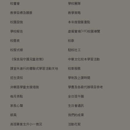
校董會
學校團隊
教學目標及願景
教學策略
校園設施
本年度發展重點
學校報告
虛擬實境(VR)校園導覽
校曆表
校歌
校服式樣
駐校社工
《保良局守護兒童政策》
中華文化校本學習活動
課室外進行的體驗式學習活動天地
校車服務
招生須知
學制及上課時間
非華語學童支援措施
學費及各級代辦項目參考
每月茶點
全日班午膳
家長心聲
生日會通訊
朗風
我們的成果
高班畢業生升小一情況
活動花絮