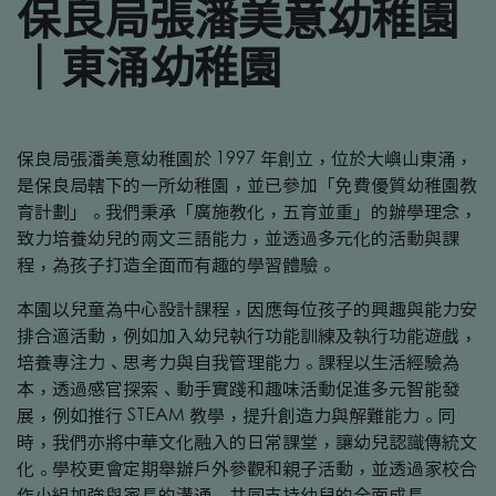
保良局張潘美意幼稚園
｜東涌幼稚園
保良局張潘美意幼稚園於 1997 年創立，位於大嶼山東涌，
是保良局轄下的一所幼稚園，並已參加「免費優質幼稚園教
育計劃」。我們秉承「廣施教化，五育並重」的辦學理念，
致力培養幼兒的兩文三語能力，並透過多元化的活動與課
程，為孩子打造全面而有趣的學習體驗。
本園以兒童為中心設計課程，因應每位孩子的興趣與能力安
排合適活動，例如加入幼兒執行功能訓練及執行功能遊戲，
培養專注力、思考力與自我管理能力。課程以生活經驗為
本，透過感官探索、動手實踐和趣味活動促進多元智能發
展，例如推行 STEAM 教學，提升創造力與解難能力。同
時，我們亦將中華文化融入的日常課堂，讓幼兒認識傳統文
化。學校更會定期舉辦戶外參觀和親子活動，並透過家校合
作小組加強與家長的溝通，共同支持幼兒的全面成長。