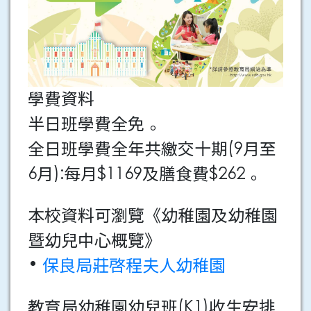
學費資料
半日班學費全免。
全日班學費全年共繳交十期(9月至
6月):每月$1169及膳食費$262。
本校資料可瀏覽《幼稚園及幼稚園
暨幼兒中心概覽》
•
保良局莊啓程夫人幼稚園
教育局幼稚園幼兒班(K1)收生安排