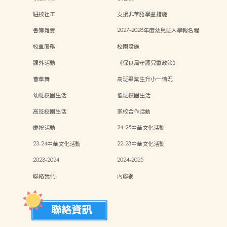
駐校社工
支援非華語學童措施
書簿雜費
2027-2028年度幼兒班入學報名程
序
校車服務
校園設施
課外活動
《保良局守護兒童政策》
薈萃舞
高班畢業生升小一情況
幼班校園生活
低班校園生活
高班校園生活
家校合作活動
慶祝活動
24-25中華文化活動
23-24中華文化活動
22-23中華文化活動
2023-2024
2024-2025
聯絡我們
內聯網
聯絡資訊