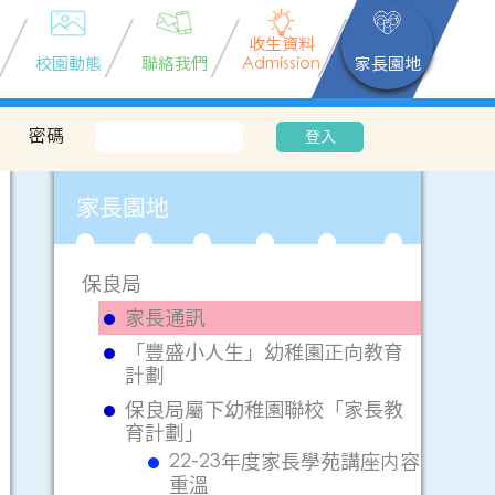
收生資料
校園動態
聯絡我們
Admission
家長園地
密碼
登入
家長園地
保良局
家長通訊
「豐盛小人生」幼稚園正向教育
計劃
保良局屬下幼稚園聯校「家長教
育計劃」
22-23年度家長學苑講座内容
重溫