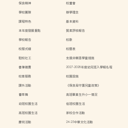
保良精神
校董會
學校團隊
辦學理念
課程特色
基本資料
本年度發展重點
質素評核報告
學校報告
校歌
校服式樣
校曆表
駐校社工
支援非華語學童措施
書簿雜費
2027-2028年度幼兒班入學報名程
序
校車服務
校園設施
課外活動
《保良局守護兒童政策》
薈萃舞
高班畢業生升小一情況
幼班校園生活
低班校園生活
高班校園生活
家校合作活動
慶祝活動
24-25中華文化活動