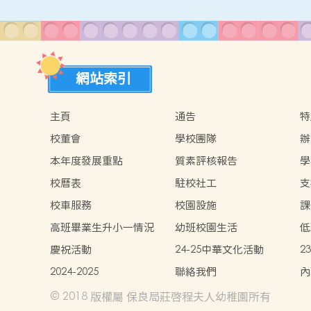
網站索引
主頁
通告
特
校董會
學校團隊
辦
本年度發展重點
質素評核報告
學
校曆表
駐校社工
支
校車服務
校園設施
課
高班畢業生升小一情況
幼班校園生活
低
慶祝活動
24-25中華文化活動
2
2024-2025
聯絡我們
內
© 2018 版權屬 保良局莊啓程夫人幼稚園所有