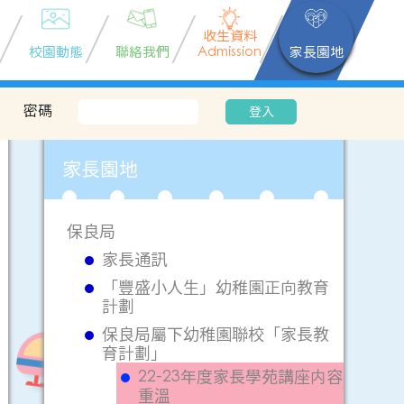
收生資料
校園動態
聯絡我們
Admission
家長園地
密碼
登入
家長園地
保良局
家長通訊
「豐盛小人生」幼稚園正向教育
計劃
保良局屬下幼稚園聯校「家長教
育計劃」
22-23年度家長學苑講座内容
重溫