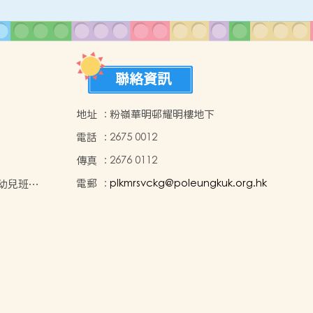
聯絡資訊
地址
:
粉嶺華明邨耀明樓地下
電話
:
2675 0012
傳真
:
2676 0112
電郵
:
plkmrsvckg@poleungkuk.org.hk
年度幼兒班入