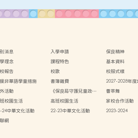
別消息
入學申請
保良精神
學理念
課程特色
基本資料
校報告
校歌
校服式樣
援非華語學童措施
書簿雜費
2027-2028
學報名程序
外活動
《保良局守護兒童政
薈萃舞
策》
班校園生活
高班校園生活
家校合作活動
3-24中華文化活動
22-23中華文化活動
2023-2024
聯網