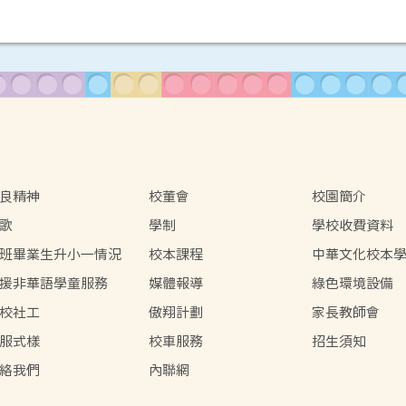
良精神
校董會
校園簡介
歌
學制
學校收費資料
班畢業生升小一情況
校本課程
中華文化校本
援非華語學童服務
媒體報導
綠色環境設備
校社工
傲翔計劃
家長教師會
服式樣
校車服務
招生須知
絡我們
內聯網