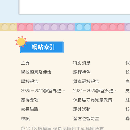
網站索引
主頁
特別消息
保
學校願景及使命
課程特色
校
學校報告
質素評核報告
高
2025－2026課室外進行
2024－2025課室外進行
支
的體驗式學習活動計劃
的體驗式學習活動天地
獲得獎項
保良局守護兒童政策
駐
家長聯繫
課外活動
校
校訊
全方位智叻星
聯
© 2018 版權屬 保良局廖烈正幼稚園所有