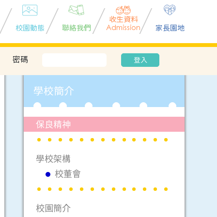
收生資料
校園動態
聯絡我們
Admission
家長園地
密碼
登入
學校簡介
保良精神
學校架構
校董會
校園簡介