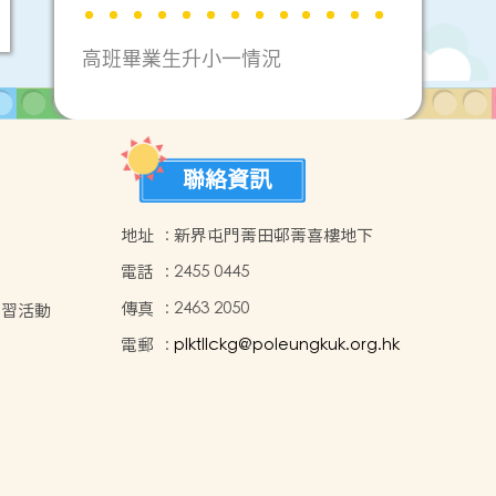
高班畢業生升小一情況
聯絡資訊
地址
:
新界屯門菁田邨菁喜樓地下
電話
:
2455 0445
傳真
:
2463 2050
學習活動
電郵
:
plktllckg@poleungkuk.org.hk