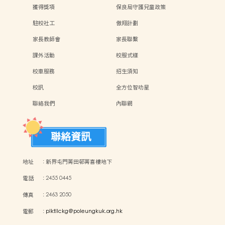
獲得獎項
保良局守護兒童政策
駐校社工
傲翔計劃
家長教師會
家長聯繫
課外活動
校服式樣
校車服務
招生須知
校訊
全方位智叻星
聯絡我們
內聯網
聯絡資訊
地址
:
新界屯門菁田邨菁喜樓地下
電話
:
2455 0445
傳真
:
2463 2050
電郵
:
plktllckg@poleungkuk.org.hk