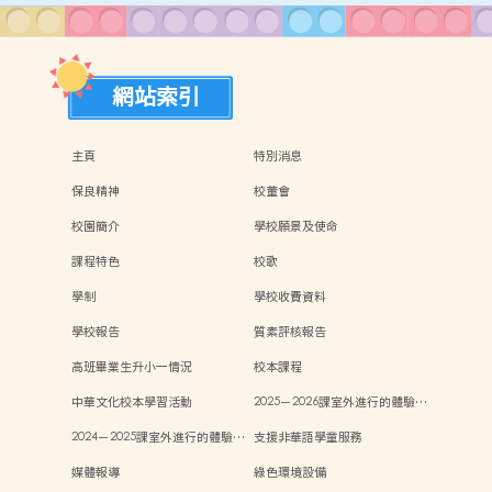
網站索引
主頁
特別消息
保良精神
校董會
校園簡介
學校願景及使命
課程特色
校歌
學制
學校收費資料
學校報告
質素評核報告
高班畢業生升小一情況
校本課程
中華文化校本學習活動
2025－2026課室外進行的體驗…
2024－2025課室外進行的體驗…
支援非華語學童服務
媒體報導
綠色環境設備