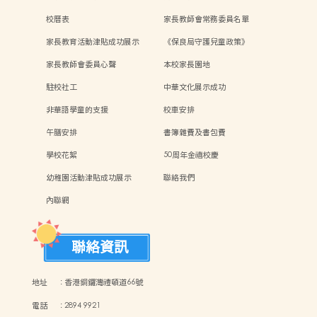
校曆表
家長教師會常務委員名單
家長教育活動津貼成功展示
《保良局守護兒童政策》
家長教師會委員心聲
本校家長園地
駐校社工
中華文化展示成功
非華語學童的支援
校車安排
午膳安排
書簿雜費及書包費
學校花絮
50周年金禧校慶
幼稚園活動津貼成功展示
聯絡我們
內聯網
聯絡資訊
地址
:
香港銅鑼灣禮頓道66號
電話
:
2894 9921