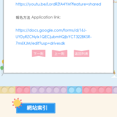
https://youtu.be/LordRZfA4YM?feature=shared
報名方法 Application link:
https://docs.google.com/forms/d/16J-
UYDyRZCNyIx1QECjubmHQjbYCT322BKSR-
7m6XJM/edit?usp=drivesdk
下一則
上一則
返回列表
網站索引