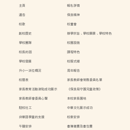
主頁
報名詳情
通告
保良精神
校歌
校董會
創校歷史
辦學宗旨、學校願景、學校特色
學校團隊
校園設施
校長的話
課程特色
學校發展
校服式樣
升小一派位概況
周年報告
校曆表
家長教師會常務委員名單
家長教育活動津貼成功展示
《保良局守護兒童政策》
家長教師會委員心聲
本校家長園地
駐校社工
中華文化展示成功
非華語學童的支援
校車安排
午膳安排
書簿雜費及書包費