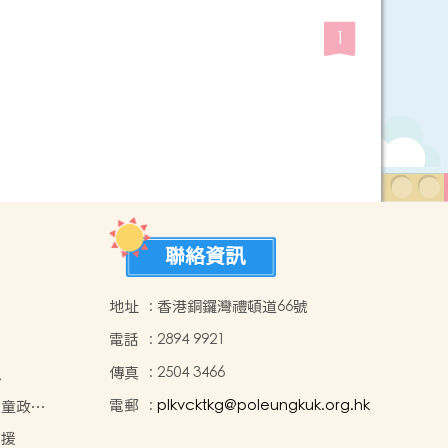
1
聯絡資訊
地址
:
香港銅鑼灣禮頓道66號
電話
:
2894 9921
傳真
:
2504 3466
況
電郵
:
plkvcktkg@poleungkuk.org.hk
兒童政
支援