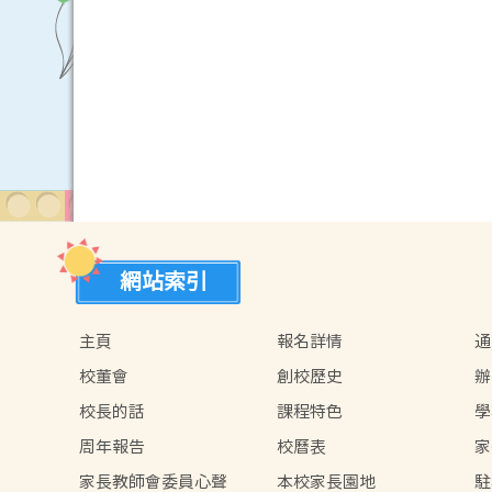
網站索引
主頁
報名詳情
通
校董會
創校歷史
辦
學
校長的話
課程特色
學
周年報告
校曆表
家
單
家長教師會委員心聲
本校家長園地
駐