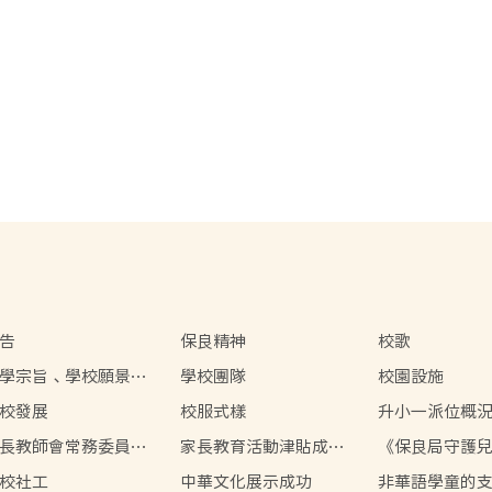
告
保良精神
校歌
學宗旨、學校願景、
學校團隊
校園設施
校特色
校發展
校服式樣
升小一派位概
長教師會常務委員名
家長教育活動津貼成功
《保良局守護
展示
策》
校社工
中華文化展示成功
非華語學童的