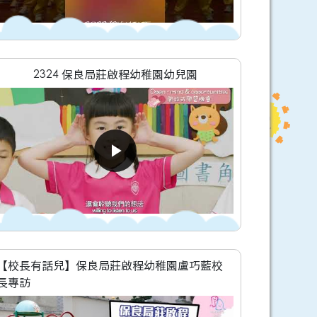
2324 保良局莊啟程幼稚園幼兒園
【校長有話兒】保良局莊啟程幼稚園盧巧藍校
長專訪