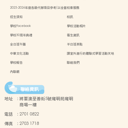
訂購計)
2025-2026年度各級代辦項目參考(以全套
校車服務
訂購計)
招生須知
校訊
學校Facebook
學校活動相片
學校30周年典禮
衞生資訊
全日班午膳
半日班茶點
中華文化活動
課室外進行的體驗式學習活動天地
學校報告
聯絡我們
內聯網
聯絡資訊
地址
:
將軍澳至善街5號雍明苑雍明
商場一樓
電話
:
2701 0822
傳真
:
2703 1718