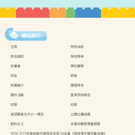
網站索引
主頁
特別消息
其他資訊
保良精神
校董會
學校團隊
宗旨
師資
校園簡介
課程特色
課外活動
質素評核報告
校服
校歌
高班畢業生升小一概況
公開比賽成績
駐校社工
支援非華語學童服務
2024-2025年度各級代辦項目參考(以全套
《保良保守護兒童政策》