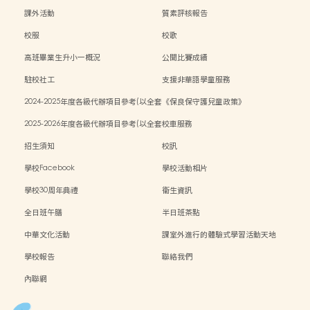
課外活動
質素評核報告
校服
校歌
高班畢業生升小一概況
公開比賽成績
駐校社工
支援非華語學童服務
2024-2025年度各級代辦項目參考(以全套
《保良保守護兒童政策》
訂購計)
2025-2026年度各級代辦項目參考(以全套
校車服務
訂購計)
招生須知
校訊
學校Facebook
學校活動相片
學校30周年典禮
衞生資訊
全日班午膳
半日班茶點
中華文化活動
課室外進行的體驗式學習活動天地
學校報告
聯絡我們
內聯網