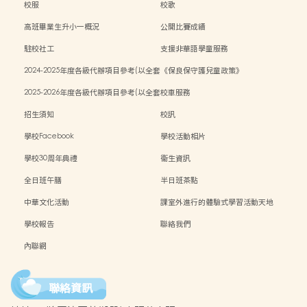
校服
校歌
高班畢業生升小一概況
公開比賽成績
駐校社工
支援非華語學童服務
2024-2025年度各級代辦項目參考(以全套
《保良保守護兒童政策》
訂購計)
2025-2026年度各級代辦項目參考(以全套
校車服務
訂購計)
招生須知
校訊
學校Facebook
學校活動相片
學校30周年典禮
衞生資訊
全日班午膳
半日班茶點
中華文化活動
課室外進行的體驗式學習活動天地
學校報告
聯絡我們
內聯網
聯絡資訊