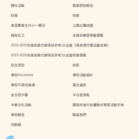
課外活動
質素評核報告
校服
校歌
高班畢業生升小一概況
公開比賽成績
駐校社工
支援非華語學童服務
2024-2025年度各級代辦項目參考(以全套
《保良保守護兒童政策》
訂購計)
2025-2026年度各級代辦項目參考(以全套
校車服務
訂購計)
招生須知
校訊
學校Facebook
學校活動相片
學校30周年典禮
衞生資訊
全日班午膳
半日班茶點
中華文化活動
課室外進行的體驗式學習活動天地
學校報告
聯絡我們
內聯網