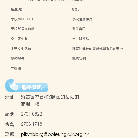
訂購計)
招生須知
校訊
學校Facebook
學校活動相片
學校30周年典禮
衞生資訊
全日班午膳
半日班茶點
中華文化活動
課室外進行的體驗式學習活動天地
學校報告
聯絡我們
內聯網
聯絡資訊
地址
:
將軍澳至善街5號雍明苑雍明
商場一樓
電話
:
2701 0822
傳真
:
2703 1718
電郵
:
plkynbbkg@poleungkuk.org.hk