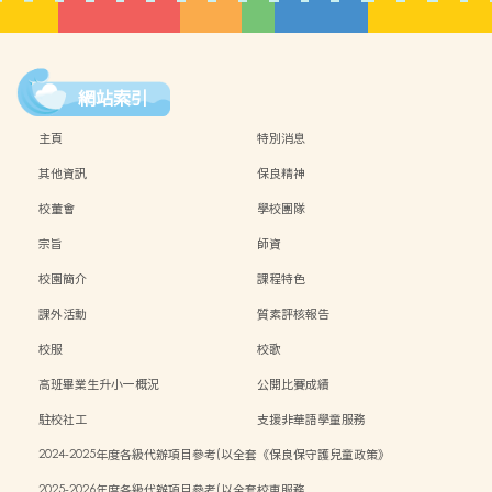
網站索引
主頁
特別消息
其他資訊
保良精神
校董會
學校團隊
宗旨
師資
校園簡介
課程特色
課外活動
質素評核報告
校服
校歌
高班畢業生升小一概況
公開比賽成績
駐校社工
支援非華語學童服務
2024-2025年度各級代辦項目參考(以全套
《保良保守護兒童政策》
訂購計)
2025-2026年度各級代辦項目參考(以全套
校車服務