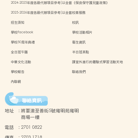
2024-2025年度各級代辦項目參考(以全套
《保良保守護兒童政策》
訂購計)
2025-2026年度各級代辦項目參考(以全套
校車服務
訂購計)
招生須知
校訊
學校Facebook
學校活動相片
學校30周年典禮
衞生資訊
全日班午膳
半日班茶點
中華文化活動
課室外進行的體驗式學習活動天地
學校報告
聯絡我們
內聯網
聯絡資訊
地址
:
將軍澳至善街5號雍明苑雍明
商場一樓
電話
:
2701 0822
傳真
:
2703 1718