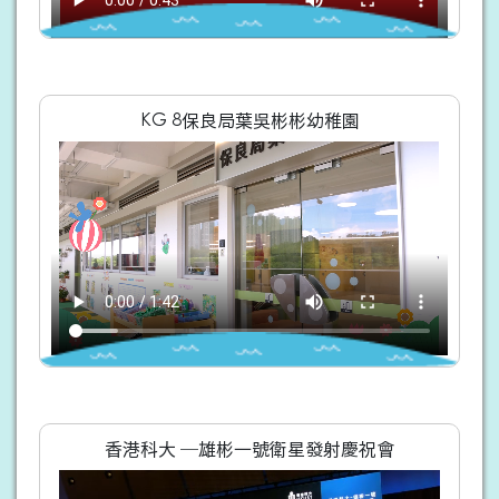
KG 8保良局葉吳彬彬幼稚園
香港科大 ─雄彬一號衛星發射慶祝會