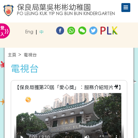
保良局葉吳彬彬幼稚園
PO LEUNG KUK YIP NG BUN BUN KINDERGARTEN
»
登
Eng
中
入
主頁
電視台
電視台
【保良局獲第20屆「愛心獎」︰服務介紹短片🎥】