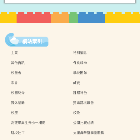
網站索引
主頁
特別消息
其他資訊
保良精神
校董會
學校團隊
宗旨
師資
校園簡介
課程特色
課外活動
質素評核報告
校服
校歌
高班畢業生升小一概況
公開比賽成績
駐校社工
支援非華語學童服務