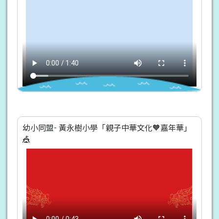
幼小同盟- 黃永樹小學「親子中華文化🧡嘉年華」
🎪