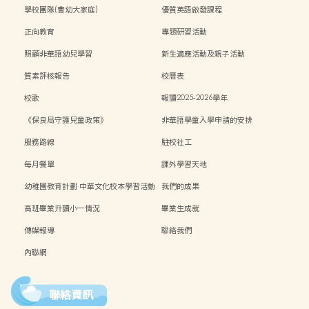
學校團隊(曹幼大家庭)
優質英語啟發課程
正向教育
專題研習活動
照顧非華語幼兒學習
新生適應活動及親子活動
質素評核報告
校曆表
校歌
報讀2025-2026學年
《保良局守護兒童政策》
非華語學童入學申請的安排
服務路線
駐校社工
每月餐單
課外學習天地
幼稚園教育計劃 中華文化校本學習活動
我們的成果
高班畢業升讀小一情況
畢業生成就
傳媒報導
聯絡我們
內聯網
聯絡資訊