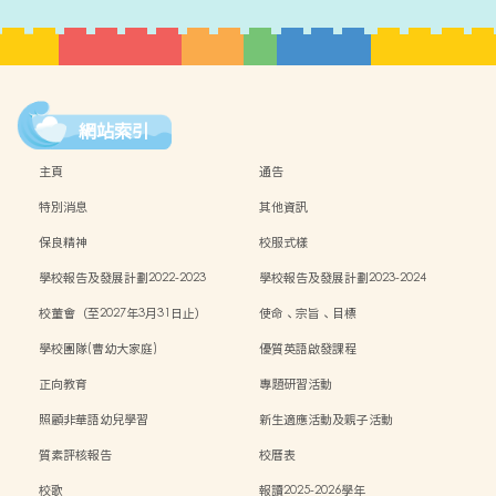
網站索引
主頁
通告
特別消息
其他資訊
保良精神
校服式樣
學校報告及發展計劃2022-2023
學校報告及發展計劃2023-2024
校董會（至2027年3月31日止）
使命、宗旨、目標
學校團隊(曹幼大家庭)
優質英語啟發課程
正向教育
專題研習活動
照顧非華語幼兒學習
新生適應活動及親子活動
質素評核報告
校曆表
校歌
報讀2025-2026學年