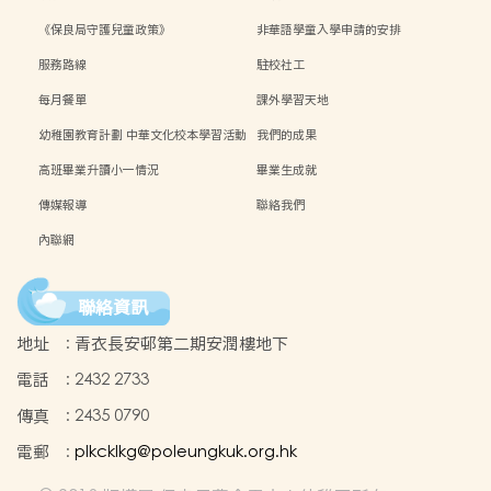
《保良局守護兒童政策》
非華語學童入學申請的安排
服務路線
駐校社工
每月餐單
課外學習天地
幼稚園教育計劃 中華文化校本學習活動
我們的成果
高班畢業升讀小一情況
畢業生成就
傳媒報導
聯絡我們
內聯網
聯絡資訊
地址
:
青衣長安邨第二期安潤樓地下
電話
:
2432 2733
傳真
:
2435 0790
電郵
:
plkcklkg@poleungkuk.org.hk