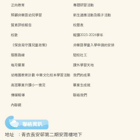
正向教育
專題研習活動
照顧非華語幼兒學習
新生適應活動及親子活動
質素評核報告
校曆表
校歌
報讀2025-2026學年
《保良局守護兒童政策》
非華語學童入學申請的安排
服務路線
駐校社工
每月餐單
課外學習天地
幼稚園教育計劃 中華文化校本學習活動
我們的成果
高班畢業升讀小一情況
畢業生成就
傳媒報導
聯絡我們
內聯網
聯絡資訊
地址
:
青衣長安邨第二期安潤樓地下