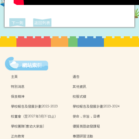
下一則
返回列表
網站索引
主頁
通告
特別消息
其他資訊
保良精神
校服式樣
學校報告及發展計劃2022-2023
學校報告及發展計劃2023-2024
校董會（至2027年3月31日止）
使命、宗旨、目標
學校團隊(曹幼大家庭)
優質英語啟發課程
正向教育
專題研習活動