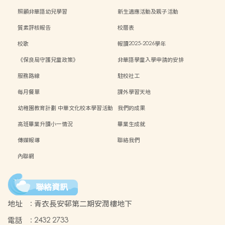
照顧非華語幼兒學習
新生適應活動及親子活動
質素評核報告
校曆表
校歌
報讀2025-2026學年
《保良局守護兒童政策》
非華語學童入學申請的安排
服務路線
駐校社工
每月餐單
課外學習天地
幼稚園教育計劃 中華文化校本學習活動
我們的成果
高班畢業升讀小一情況
畢業生成就
傳媒報導
聯絡我們
內聯網
聯絡資訊
地址
:
青衣長安邨第二期安潤樓地下
電話
:
2432 2733