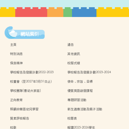
網站索引
主頁
通告
特別消息
其他資訊
保良精神
校服式樣
學校報告及發展計劃2022-2023
學校報告及發展計劃2023-2024
校董會（至2027年3月31日止）
使命、宗旨、目標
學校團隊(曹幼大家庭)
優質英語啟發課程
正向教育
專題研習活動
照顧非華語幼兒學習
新生適應活動及親子活動
質素評核報告
校曆表
校歌
報讀2025-2026學年