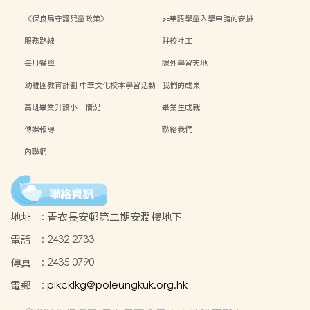
《保良局守護兒童政策》
非華語學童入學申請的安排
服務路線
駐校社工
每月餐單
課外學習天地
幼稚園教育計劃 中華文化校本學習活動
我們的成果
高班畢業升讀小一情況
畢業生成就
傳媒報導
聯絡我們
內聯網
聯絡資訊
地址
:
青衣長安邨第二期安潤樓地下
電話
:
2432 2733
傳真
:
2435 0790
電郵
:
plkcklkg@poleungkuk.org.hk