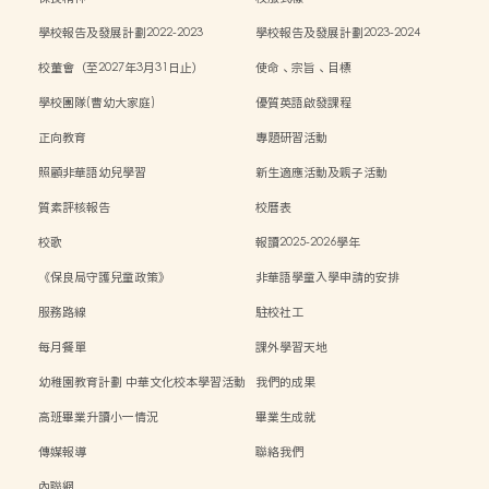
學校報告及發展計劃2022-2023
學校報告及發展計劃2023-2024
校董會（至2027年3月31日止）
使命、宗旨、目標
學校團隊(曹幼大家庭)
優質英語啟發課程
正向教育
專題研習活動
照顧非華語幼兒學習
新生適應活動及親子活動
質素評核報告
校曆表
校歌
報讀2025-2026學年
《保良局守護兒童政策》
非華語學童入學申請的安排
服務路線
駐校社工
每月餐單
課外學習天地
幼稚園教育計劃 中華文化校本學習活動
我們的成果
高班畢業升讀小一情況
畢業生成就
傳媒報導
聯絡我們
內聯網