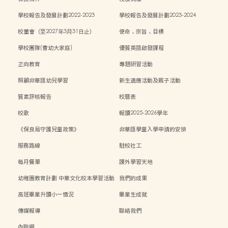
學校報告及發展計劃2022-2023
學校報告及發展計劃2023-2024
校董會（至2027年3月31日止）
使命、宗旨、目標
學校團隊(曹幼大家庭)
優質英語啟發課程
正向教育
專題研習活動
照顧非華語幼兒學習
新生適應活動及親子活動
質素評核報告
校曆表
校歌
報讀2025-2026學年
《保良局守護兒童政策》
非華語學童入學申請的安排
服務路線
駐校社工
每月餐單
課外學習天地
幼稚園教育計劃 中華文化校本學習活動
我們的成果
高班畢業升讀小一情況
畢業生成就
傳媒報導
聯絡我們
內聯網