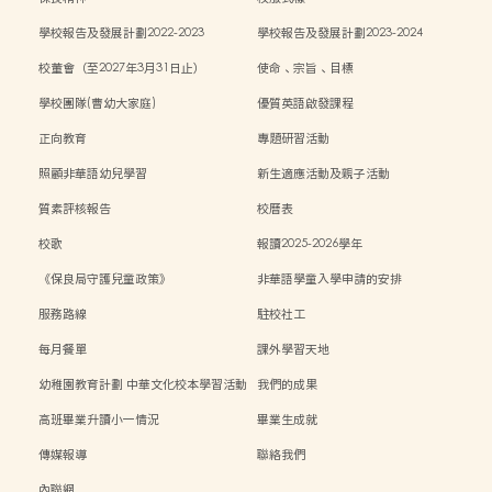
學校報告及發展計劃2022-2023
學校報告及發展計劃2023-2024
校董會（至2027年3月31日止）
使命、宗旨、目標
學校團隊(曹幼大家庭)
優質英語啟發課程
正向教育
專題研習活動
照顧非華語幼兒學習
新生適應活動及親子活動
質素評核報告
校曆表
校歌
報讀2025-2026學年
《保良局守護兒童政策》
非華語學童入學申請的安排
服務路線
駐校社工
每月餐單
課外學習天地
幼稚園教育計劃 中華文化校本學習活動
我們的成果
高班畢業升讀小一情況
畢業生成就
傳媒報導
聯絡我們
內聯網