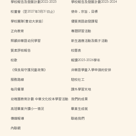
學校報告及發展計劃2022-2023
學校報告及發展計劃2023-2024
校董會（至2027年3月31日止）
使命、宗旨、目標
學校團隊(曹幼大家庭)
優質英語啟發課程
正向教育
專題研習活動
照顧非華語幼兒學習
新生適應活動及親子活動
質素評核報告
校曆表
校歌
報讀2025-2026學年
《保良局守護兒童政策》
非華語學童入學申請的安排
服務路線
駐校社工
每月餐單
課外學習天地
幼稚園教育計劃 中華文化校本學習活動
我們的成果
高班畢業升讀小一情況
畢業生成就
傳媒報導
聯絡我們
內聯網