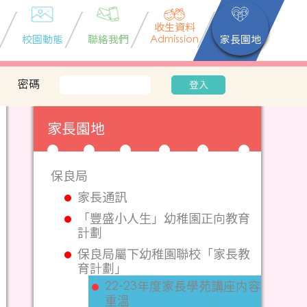
收生資料
校園動態
聯絡我們
Admission
家長園地
密碼
登入
家長園地
保良局
家長通訊
「豐盛小人生」幼稚園正向教育
計劃
保良局屬下幼稚園聯校「家長教
育計劃」
22-23年度家長學苑講座内容
重溫