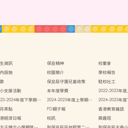
生資訊
保良精神
校董會
內設施
校園簡介
學校報告
歌
保良局守護兒童政策
駐校社工
小支援活動
本年度學費
2022-2023
生書簿雜費
023-2024年度下學期學
2024-2025年度上學期學
2024-2025
書簿雜費
生書簿雜費
生書簿雜費
月茶點
PD親子報
香港教育雜誌
港經濟日報
校訊
興趣班
方王錦全小學觀賞中
到保良局莊啟程第二小
到保良局志豪