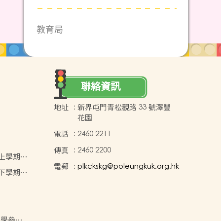
教育局
聯絡資訊
地址
:
新界屯門青松觀路 33 號澤豐
花園
電話
:
2460 2211
傳真
:
2460 2200
年度上學期學
電郵
:
plkckskg@poleungkuk.org.hk
年度下學期學
小學參與