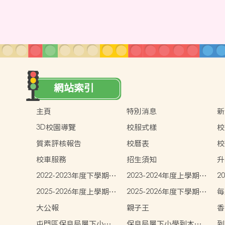
網站索引
主頁
特別消息
新
3D校園導覽
校服式樣
校
質素評核報告
校曆表
校
校車服務
招生須知
升
2022-2023年度下學期學
2023-2024年度上學期學
2
生書簿雜費
生書簿雜費
生
2025-2026年度上學期學
2025-2026年度下學期學
每
生書簿雜費
生書簿雜費
大公報
親子王
香
屯門區保良局屬下小學
保良局屬下小學到本校
到