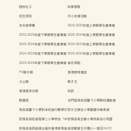
駐校社工
校車服務
招生須知
升小支援活動
本年度學費
2022-2023年度上學期學生書簿雜
費
2022-2023年度下學期學生書簿雜
2023-2024年度上學期學生書簿雜
費
費
2023-2024年度下學期學生書簿雜
2024-2025年度上學期學生書簿雜
費
費
2024-2025年度下學期學生書簿雜
2025-2026年度上學期學生書簿雜
費
費
2025-2026年度下學期學生書簿雜
每月茶點
費
PD親子報
香港教育雜誌
大公報
親子王
香港經濟日報
校訊
興趣班
屯門區保良局屬下小學聯校運動會
保良局屬下小學到本校進行數學交
到方王錦全小學觀賞中樂表演
流
到保良局莊啟程第二小學參加「中
到保良局志豪小學參與幼小同盟
華文化日」活動
「親子Steam活動日」
到保良局西區婦女福利會馮李佩瑤
高班畢業生升讀小一情況24/25