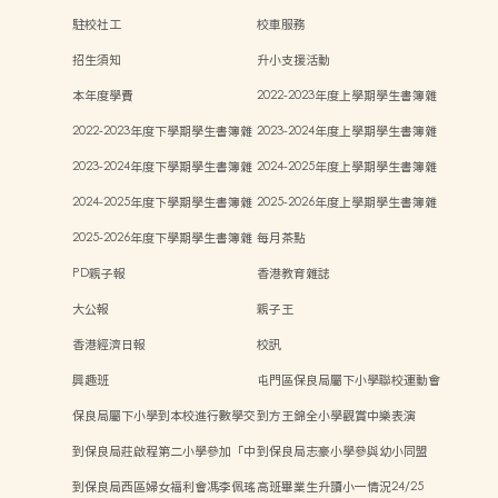
駐校社工
校車服務
招生須知
升小支援活動
本年度學費
2022-2023年度上學期學生書簿雜
費
2022-2023年度下學期學生書簿雜
2023-2024年度上學期學生書簿雜
費
費
2023-2024年度下學期學生書簿雜
2024-2025年度上學期學生書簿雜
費
費
2024-2025年度下學期學生書簿雜
2025-2026年度上學期學生書簿雜
費
費
2025-2026年度下學期學生書簿雜
每月茶點
費
PD親子報
香港教育雜誌
大公報
親子王
香港經濟日報
校訊
興趣班
屯門區保良局屬下小學聯校運動會
保良局屬下小學到本校進行數學交
到方王錦全小學觀賞中樂表演
流
到保良局莊啟程第二小學參加「中
到保良局志豪小學參與幼小同盟
華文化日」活動
「親子Steam活動日」
到保良局西區婦女福利會馮李佩瑤
高班畢業生升讀小一情況24/25