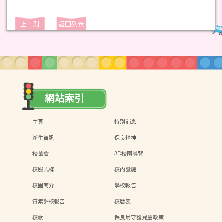
上一則
返回列表
網站索引
主頁
特別消息
新生資訊
保良精神
校董會
3D校園導覽
校服式樣
校內設施
校園簡介
學校報告
質素評核報告
校曆表
校歌
保良局守護兒童政策