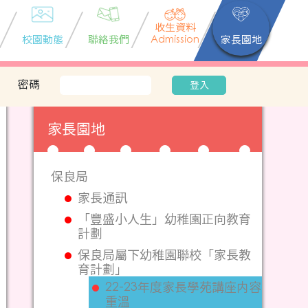
收生資料
校園動態
聯絡我們
Admission
家長園地
密碼
登入
家長園地
保良局
家長通訊
「豐盛小人生」幼稚園正向教育
計劃
保良局屬下幼稚園聯校「家長教
育計劃」
22-23年度家長學苑講座内容
重溫