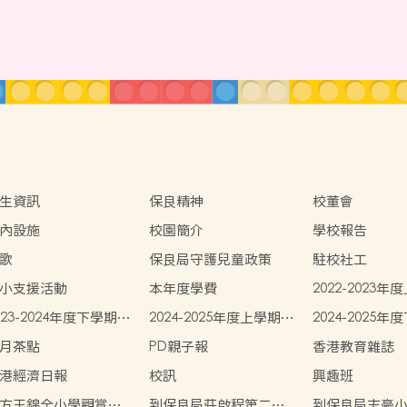
生資訊
保良精神
校董會
內設施
校園簡介
學校報告
歌
保良局守護兒童政策
駐校社工
小支援活動
本年度學費
2022-2023
生書簿雜費
023-2024年度下學期學
2024-2025年度上學期學
2024-2025
書簿雜費
生書簿雜費
生書簿雜費
月茶點
PD親子報
香港教育雜誌
港經濟日報
校訊
興趣班
方王錦全小學觀賞中
到保良局莊啟程第二小
到保良局志豪