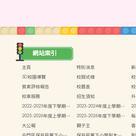
網站索引
主頁
特別消息
新
3D校園導覽
校服式樣
校
質素評核報告
校曆表
校
校車服務
招生須知
升
2022-2023年度下學期學
2023-2024年度上學期學
2
生書簿雜費
生書簿雜費
生
2025-2026年度上學期學
2025-2026年度下學期學
每
生書簿雜費
生書簿雜費
大公報
親子王
香
屯門區保良局屬下小學
保良局屬下小學到本校
到