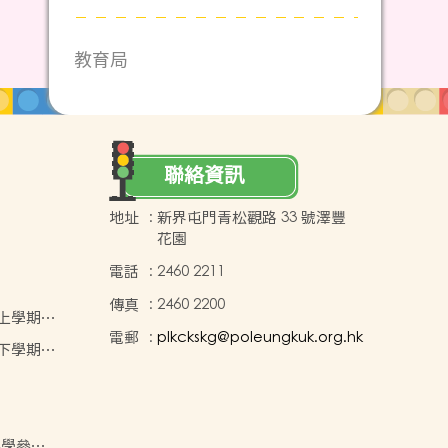
教育局
聯絡資訊
地址
:
新界屯門青松觀路 33 號澤豐
花園
電話
:
2460 2211
傳真
:
2460 2200
年度上學期學
電郵
:
plkckskg@poleungkuk.org.hk
年度下學期學
小學參與