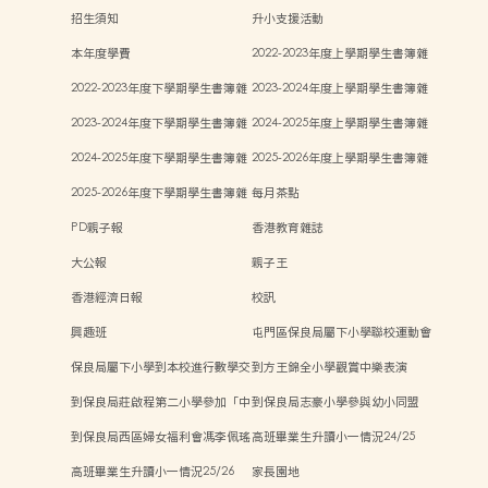
招生須知
升小支援活動
本年度學費
2022-2023年度上學期學生書簿雜
費
2022-2023年度下學期學生書簿雜
2023-2024年度上學期學生書簿雜
費
費
2023-2024年度下學期學生書簿雜
2024-2025年度上學期學生書簿雜
費
費
2024-2025年度下學期學生書簿雜
2025-2026年度上學期學生書簿雜
費
費
2025-2026年度下學期學生書簿雜
每月茶點
費
PD親子報
香港教育雜誌
大公報
親子王
香港經濟日報
校訊
興趣班
屯門區保良局屬下小學聯校運動會
保良局屬下小學到本校進行數學交
到方王錦全小學觀賞中樂表演
流
到保良局莊啟程第二小學參加「中
到保良局志豪小學參與幼小同盟
華文化日」活動
「親子Steam活動日」
到保良局西區婦女福利會馮李佩瑤
高班畢業生升讀小一情況24/25
小學參與新興運動「師生同樂日」
高班畢業生升讀小一情況25/26
家長園地