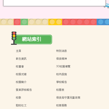
網站索引
主頁
特別消息
新生資訊
保良精神
校董會
3D校園導覽
校服式樣
校內設施
校園簡介
學校報告
質素評核報告
校曆表
校歌
保良局守護兒童政策
駐校社工
校車服務