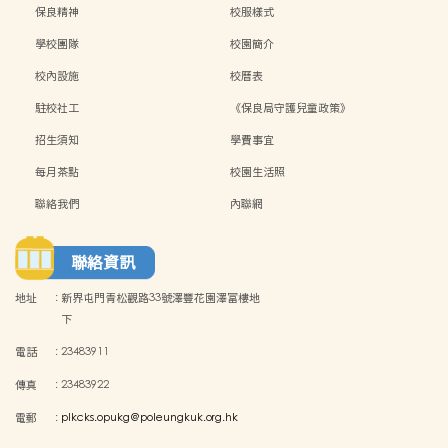
保良精神
校服樣式
學校團隊
校園簡介
校內設施
校曆表
駐校社工
《保良局守護兒童政策》
招生須知
學費事宜
每月茶點
校園生活照
聯絡我們
內聯網
聯絡資訊
地址
:
新界屯門青松觀路33號澤豐花園澤富樓地
下
電話
:
23483911
傳真
:
23483922
電郵
:
plkcks.opukg@poleungkuk.org.hk