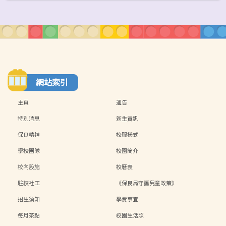
網站索引
主頁
通告
特別消息
新生資訊
保良精神
校服樣式
學校團隊
校園簡介
校內設施
校曆表
駐校社工
《保良局守護兒童政策》
招生須知
學費事宜
每月茶點
校園生活照