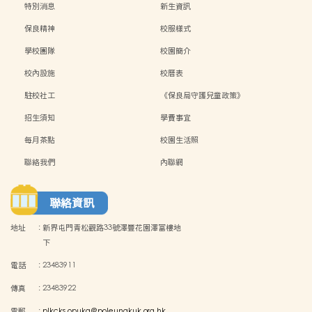
特別消息
新生資訊
保良精神
校服樣式
學校團隊
校園簡介
校內設施
校曆表
駐校社工
《保良局守護兒童政策》
招生須知
學費事宜
每月茶點
校園生活照
聯絡我們
內聯網
聯絡資訊
地址
:
新界屯門青松觀路33號澤豐花園澤富樓地
下
電話
:
23483911
傳真
:
23483922
電郵
:
plkcks.opukg@poleungkuk.org.hk