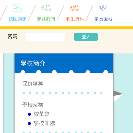
校園動態
聯絡我們
收生資料
家長園地
密碼
登入
學校簡介
保良精神
學校架構
校董會
學校團隊